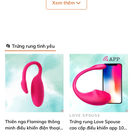
Xem thêm
📂 Trứng rung tình yêu
Trứng rung mini có 120 kiểu rung Pink Rotor
Trứng rung mini
Pink Rotor có thiết kế
khá đơn giản
LOVE SPOUSE
Thiên nga Flamingo thông
Trứng rung Love Spouse
gồm có trứng rung
được kết nối dây
với 1 chiếc điều
minh điều khiển điện thoại
cao cấp điều khiển app 10
khiển
. Sản phẩm
được làm từ chất liệu ABS cao cấp
,