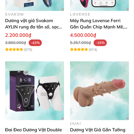
SVAKOM
LOVENSE
Dương vật giả Svakom
Máy Rung Lovense Ferri
AYLIN rung đa tần số, sạc
Gắn Quần Chip Mạnh Mẽ,
pin chống nước
Điều Khiển Qua App
2.200.000₫
4.500.000₫
3.860.000₫
5.357.000₫
-43%
-16%
(975)
(974)
JIUAI
Đai Đeo Dương Vật Double
Dương Vật Giả Gắn Tường