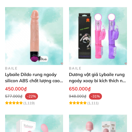
BAILE
BAILE
Lybaile Dildo rung ngoáy
Dương vật giả Lybaile rung
silicon ABS chất lượng cao
ngoáy xoay bi kích thích nữ
kích thước chuẩn
thủ dâm
450.000₫
650.000₫
577.000₫
948.000₫
-22%
-31%
(1,119)
(1,111)