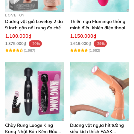
LOVETOY
Dương vật giả Lovetoy 2 da
Thiên nga Flamingo thông
9 inch gân nổi rung đa chế
minh điều khiển điện thoại
độ thú vị
tiện lợi
1.100.000₫
1.150.000₫
1.375.000₫
1.619.000₫
-20%
-29%
(1,967)
(1,962)
Chày Rung Luoge King
Dương vật ngựa hít tường
Kong Nhật Bản Kèm Đầu
siêu kích thích FAAK