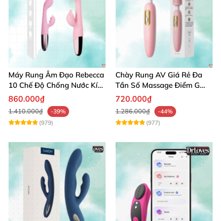
Máy Rung Âm Đạo Rebecca
Chày Rung AV Giá Rẻ Đa
10 Chế Độ Chống Nước Kích
Tần Số Massage Điểm G
Thích Điểm G
Mát Xa Âm Vật
860.000₫
720.000₫
1.410.000₫
1.286.000₫
-39%
-44%
(979)
(977)