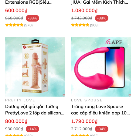
Extensions RGB|Siêu
JIUAI Gai Mềm Kích Thích
Bền|Cảm Giác Thật
Điểm G Siêu Mượt
600.000₫
1.080.000₫
968.000₫
1.742.000₫
-38%
-38%
(970)
(968)
PRETTY LOVE
LOVE SPOUSE
Dương vật giả gắn tường
Trứng rung Love Spouse
PrettyLove 2 lớp da silicon
cao cấp điều khiển app 10
mềm mịn không rung
chế độ rung cực khoái toàn
800.000₫
1.790.000₫
cầu
930.000₫
2.712.000₫
-14%
-34%
(968)
(962)