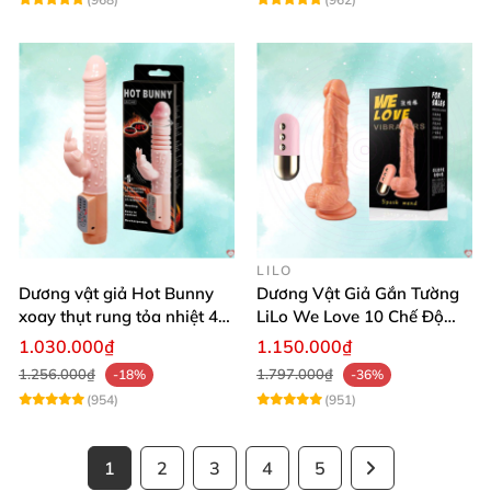
LILO
Dương vật giả Hot Bunny
Dương Vật Giả Gắn Tường
xoay thụt rung tỏa nhiệt 48
LiLo We Love 10 Chế Độ
độ
Rung Nhiệt
1.030.000₫
1.150.000₫
1.256.000₫
1.797.000₫
-18%
-36%
(954)
(951)
1
2
3
4
5