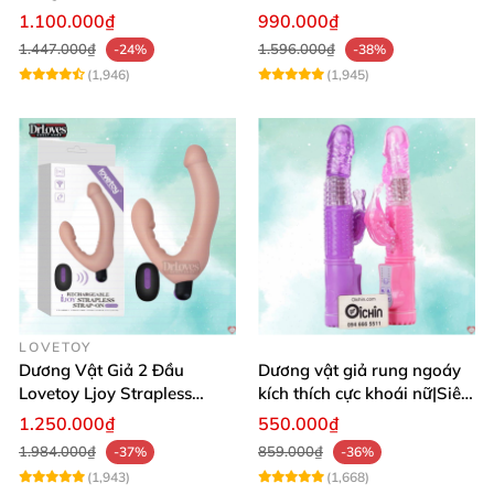
DV Kích Thích Sâu
massage hậu môn
1.100.000₫
990.000₫
1.447.000₫
1.596.000₫
-24%
-38%
(1,946)
(1,945)
LOVETOY
Dương Vật Giả 2 Đầu
Dương vật giả rung ngoáy
Lovetoy Ljoy Strapless
kích thích cực khoái nữ|Siêu
Rung ĐKTX Siêu Mạnh
phẩm
1.250.000₫
550.000₫
1.984.000₫
859.000₫
-37%
-36%
(1,943)
(1,668)