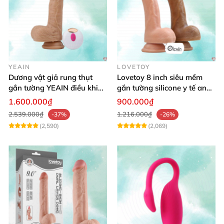
YEAIN
LOVETOY
Dương vật giả rung thụt
Lovetoy 8 inch siêu mềm
gắn tường YEAIN điều khiển
gắn tường silicone y tế an
từ xa
toàn
1.600.000₫
900.000₫
2.539.000₫
1.216.000₫
-37%
-26%
(2,590)
(2,069)