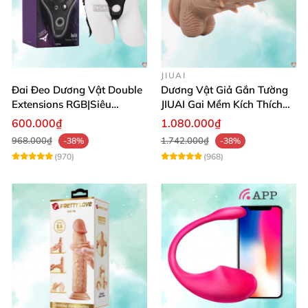
JIUAI
Đai Đeo Dương Vật Double
Dương Vật Giả Gắn Tường
Extensions RGB|Siêu
JIUAI Gai Mềm Kích Thích
Bền|Cảm Giác Thật
Điểm G Siêu Mượt
600.000₫
1.080.000₫
968.000₫
1.742.000₫
-38%
-38%
(970)
(968)