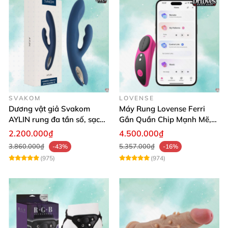
SVAKOM
LOVENSE
Dương vật giả Svakom
Máy Rung Lovense Ferri
AYLIN rung đa tần số, sạc
Gắn Quần Chip Mạnh Mẽ,
pin chống nước
Điều Khiển Qua App
2.200.000₫
4.500.000₫
3.860.000₫
5.357.000₫
-43%
-16%
(975)
(974)