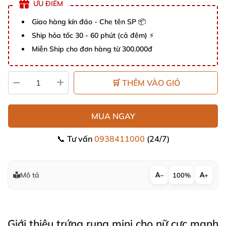
ƯU ĐIỂM
Giao hàng kín đáo - Che tên SP 📦
Ship hỏa tốc 30 - 60 phút (cả đêm) ⚡
Miễn Ship cho đơn hàng từ 300.000đ
🛒 THÊM VÀO GIỎ
MUA NGAY
📞 Tư vấn
0938411000
(24/7)
Mô tả
−
100%
+
Giới thiệu trứng rung mini cho nữ cực mạnh