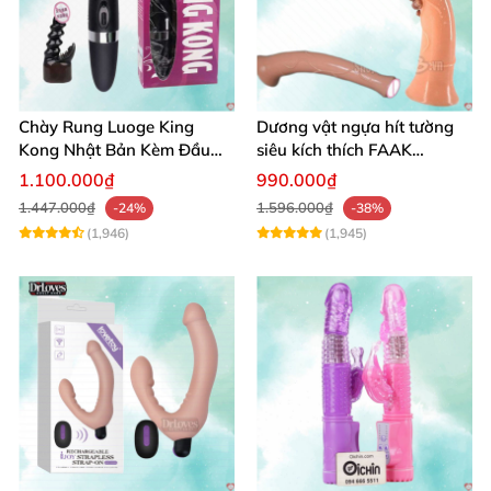
Chày Rung Luoge King
Dương vật ngựa hít tường
Kong Nhật Bản Kèm Đầu
siêu kích thích FAAK
DV Kích Thích Sâu
massage hậu môn
1.100.000₫
990.000₫
1.447.000₫
1.596.000₫
-24%
-38%
(1,946)
(1,945)