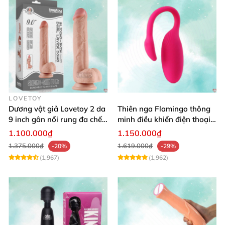
LOVETOY
Dương vật giả Lovetoy 2 da
Thiên nga Flamingo thông
9 inch gân nổi rung đa chế
minh điều khiển điện thoại
độ thú vị
tiện lợi
1.100.000₫
1.150.000₫
1.375.000₫
1.619.000₫
-20%
-29%
(1,967)
(1,962)