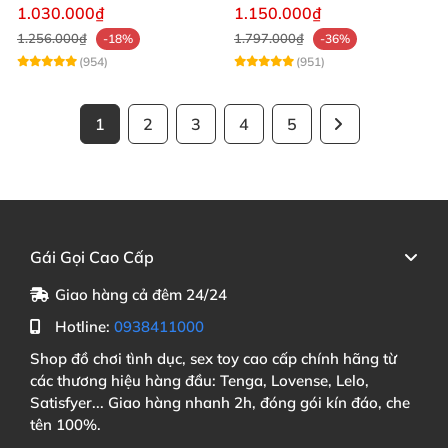
độ
Rung Nhiệt
1.030.000₫
1.150.000₫
1.256.000₫
1.797.000₫
-18%
-36%
(954)
(951)
1
2
3
4
5
Gái Gọi Cao Cấp
Giao hàng cả đêm 24/24
Hotline:
0938411000
Shop đồ chơi tình dục, sex toy cao cấp chính hãng từ
các thương hiệu hàng đầu: Tenga, Lovense, Lelo,
Satisfyer... Giao hàng nhanh 2h, đóng gói kín đáo, che
tên 100%.