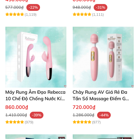
577.000₫
948.000₫
-22%
-31%
(1,119)
(1,111)
Máy Rung Âm Đạo Rebecca
Chày Rung AV Giá Rẻ Đa
10 Chế Độ Chống Nước Kích
Tần Số Massage Điểm G
Thích Điểm G
Mát Xa Âm Vật
860.000₫
720.000₫
1.410.000₫
1.286.000₫
-39%
-44%
(979)
(977)