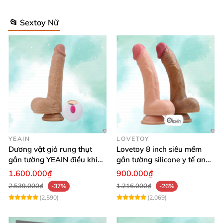
📂 Sextoy Nữ
YEAIN
LOVETOY
Dương vật giả rung thụt
Lovetoy 8 inch siêu mềm
gắn tường YEAIN điều khiển
gắn tường silicone y tế an
từ xa
toàn
1.600.000₫
900.000₫
2.539.000₫
1.216.000₫
-37%
-26%
(2,590)
(2,069)