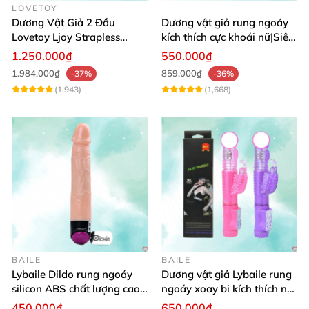
LOVETOY
Dương Vật Giả 2 Đầu
Dương vật giả rung ngoáy
Lovetoy Ljoy Strapless
kích thích cực khoái nữ|Siêu
Rung ĐKTX Siêu Mạnh
phẩm
1.250.000₫
550.000₫
1.984.000₫
859.000₫
-37%
-36%
(1,943)
(1,668)
BAILE
BAILE
Lybaile Dildo rung ngoáy
Dương vật giả Lybaile rung
silicon ABS chất lượng cao
ngoáy xoay bi kích thích nữ
kích thước chuẩn
thủ dâm
450.000₫
650.000₫