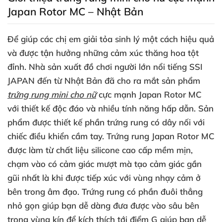
Japan Rotor MC – Nhật Bản
Để giúp
các chị em giải tỏa sinh lý một cách hiệu quả
và
được tận hưởng
những cảm xúc thăng hoa tột
đỉnh
. Nhà sản xuất đồ chơi người lớn nổi tiếng SSI
JAPAN đến từ Nhật Bản
đã cho ra mắt sản phẩm
trứng rung mini cho nữ
cực mạnh Japan Rotor MC
với thiết kế độc đáo
và nhiều tính năng hấp dẫn
. Sản
phẩm
được thiết kế phần trứng rung có dây nối
với
chiếc điều khiển cầm tay
.
Trứng rung Japan Rotor MC
được làm từ chất liệu silicone cao cấp mềm mịn
,
chạm vào có cảm giác mượt
mà tạo cảm giác gần
gũi nhất là khi
được tiếp xúc
với vùng nhạy cảm ở
bên trong âm đạo
. Trứng rung có phần đuôi thẳng
nhỏ gọn giúp bạn dễ dàng đưa
được vào sâu bên
trong vùng kín
để kích thích tới điểm G giúp bạn dễ